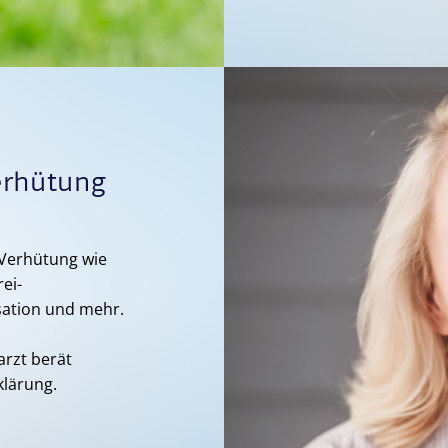
erhütung
r Verhütung wie
ei-
sation und mehr.
rzt berät
lärung.