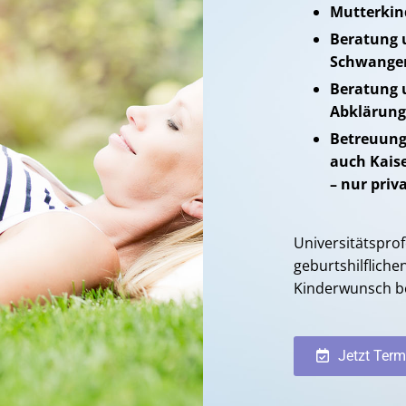
Mutterkin
Beratung 
Schwanger
Beratung 
Abklärung 
Betreuung
auch Kaise
– nur priv
Universitätspro
geburtshilflichen
Kinderwunsch be
Jetzt Term